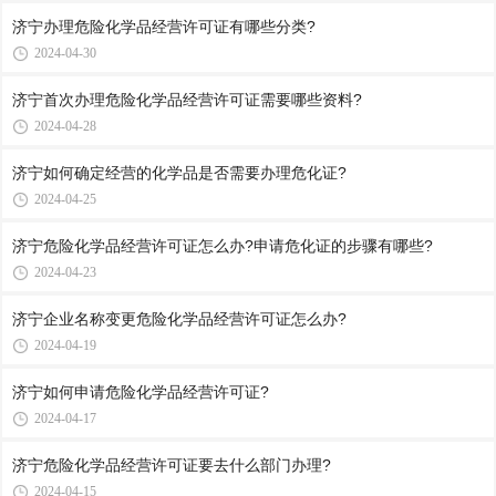
济宁办理危险化学品经营许可证有哪些分类?
2024-04-30
济宁首次办理危险化学品经营许可证需要哪些资料?
2024-04-28
济宁如何确定经营的化学品是否需要办理危化证?
2024-04-25
济宁危险化学品经营许可证怎么办?申请危化证的步骤有哪些?
2024-04-23
济宁企业名称变更危险化学品经营许可证怎么办?
2024-04-19
济宁如何申请危险化学品经营许可证?
2024-04-17
济宁危险化学品经营许可证要去什么部门办理?
2024-04-15