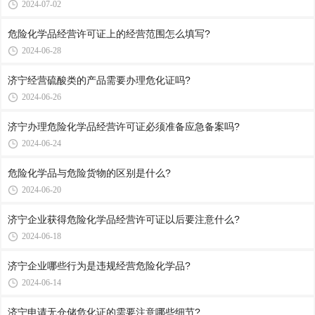
2024-07-02
危险化学品经营许可证上的经营范围怎么填写?
2024-06-28
济宁经营硫酸类的产品需要办理危化证吗?
2024-06-26
济宁办理危险化学品经营许可证必须准备应急备案吗?
2024-06-24
危险化学品与危险货物的区别是什么?
2024-06-20
济宁企业获得危险化学品经营许可证以后要注意什么?
2024-06-18
济宁企业哪些行为是违规经营危险化学品?
2024-06-14
济宁申请无仓储危化证的需要注意哪些细节?