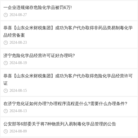
一企业违规储存危险化学品被罚6万!
2024-08-27
恭喜【山东众米财税集团】成功为客户代办取得非药品类易制毒化学
品经营备案
2024-08-23
济宁危险化学品经营许可证好办理吗?
2024-08-19
恭喜【山东众米财税集团】成功为客户代办取得危险化学品经营许可
证
2024-08-15
在济宁危化证如何办理?办理程序流程是什么?需要什么办理条件?
2024-08-13
公安部等6部委关于将7种物质列入易制毒化学品管理的公告
2024-08-09