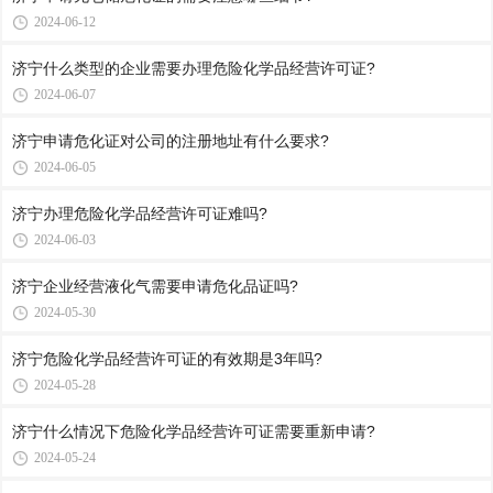
2024-06-12
济宁什么类型的企业需要办理危险化学品经营许可证?
2024-06-07
济宁申请危化证对公司的注册地址有什么要求?
2024-06-05
济宁办理危险化学品经营许可证难吗?
2024-06-03
济宁企业经营液化气需要申请危化品证吗?
2024-05-30
济宁危险化学品经营许可证的有效期是3年吗?
2024-05-28
济宁什么情况下危险化学品经营许可证需要重新申请?
2024-05-24