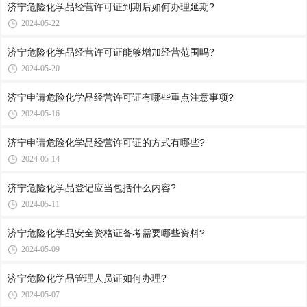
济宁危险化学品经营许可证到期后如何办理延期?
2024-05-22
济宁危险化学品经营许可证能够增加经营范围吗?
2024-05-20
济宁申请危险化学品经营许可证有哪些重点注意事项?
2024-05-16
济宁申请危险化学品经营许可证的方式有哪些?
2024-05-14
济宁危险化学品登记应当包括什么内容?
2024-05-11
济宁危险化学品安全资格证备考需要哪些资料?
2024-05-09
济宁危险化学品管理人员证如何办理?
2024-05-07