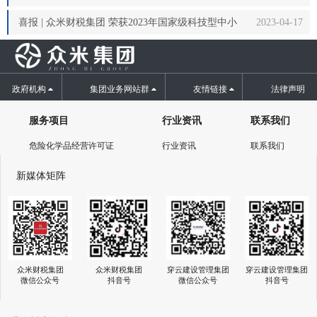
动协会首届年会圆满落幕
喜报 | 众米财税集团 荣获2023年国家级科技型中小
2023-04-17
企业
政府机构
集团业务网站群
友情链接
法律声明
服务项目
行业资讯
联系我们
危险化学品经营许可证
行业资讯
联系我们
新媒体矩阵
众米财税集团
穿云建设管理集团
穿云建设管理集团
众米财税集团
抖音号
微信公众号
抖音号
微信公众号