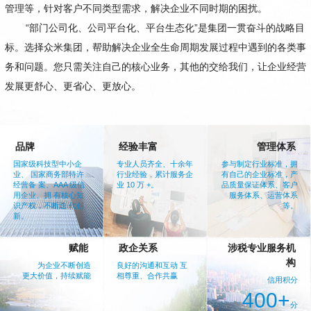
管理等，针对客户不同类型需求，解决企业不同时期的困扰。
“部门公司化、公司平台化、平台生态化”是集团一贯奋斗的战略目
标。选择众米集团，帮助解决企业全生命周期发展过程中遇到的各类事
务和问题。您只需关注自己的核心业务，其他的交给我们，让企业经营
发展更舒心、更省心、更放心。
品牌
经验丰富
管理体系
国家级科技型中小企
专业人员齐全、十余年
参与制定行业标准，拥
业、 国家商务部特许
行业经验，累计服务企
有自己的企业标准，产
经营备 案、AAA 级信
业 10 万 +。
品质量保证体系、客户
用企业、拥 有核心知
服务体系、运营体系
识产权，不断迭 代创
等。
新。
赋能
政企关系
涉税专业服务机
构
为企业不断创造
良好的沟通和互动 互
更大价值，持续赋能
相尊重、合作共赢
信用积分
400+
分