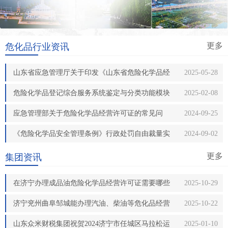
更多
危化品行业资讯
山东省应急管理厅关于印发《山东省危险化学品经
2025-05-28
营许可证实施细则》的通知
危险化学品登记综合服务系统鉴定与分类功能模块
2025-02-08
正式启用
应急管理部关于危险化学品经营许可证的常见问
2024-09-25
答！
《危险化学品安全管理条例》行政处罚自由裁量实
2024-09-02
施标准
更多
集团资讯
在济宁办理成品油危险化学品经营许可证需要哪些
2025-10-29
条件?济宁任城嘉祥汶上泗水成品油危险化学品经营
济宁兖州曲阜邹城能办理汽油、柴油等危化品经营
2025-10-22
许可证代办!
许可证吗?济宁市兖州区曲阜邹城危化品经营许可证!
山东众米财税集团祝贺2024济宁市任城区马拉松运
2025-01-10