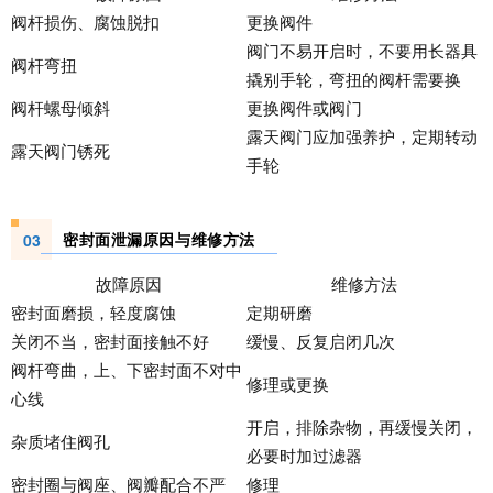
阀杆损伤、腐蚀脱扣
更换阀件
阀门不易开启时，不要用长器具
阀杆弯扭
撬别手轮，弯扭的阀杆需要换
阀杆螺母倾斜
更换阀件或阀门
露天阀门应加强养护，定期转动
露天阀门锈死
手轮
密封面泄漏原因与维修方法
03
故障原因
维修方法
密封面磨损，轻度腐蚀
定期研磨
关闭不当，密封面接触不好
缓慢、反复启闭几次
阀杆弯曲，上、下密封面不对中
修理或更换
心线
开启，排除杂物，再缓慢关闭，
杂质堵住阀孔
必要时加过滤器
密封圈与阀座、阀瓣配合不严
修理