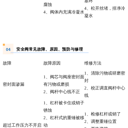
塞环
腐蚀
4、松开丝堵，排净冷
4、阀体内充满冷凝水
凝水
安全阀常见故障、原因、预防与修理
04
故障
故障原因
维修方法
1、清除污物或研磨密
1、阀芯与阀座密封面
封
密封面渗漏
有污物或磨损
2、校正调直阀杆中心
2、阀杆中心线不正
线
1、杠杆被卡住或销子
锈蚀
1、检修杠杆或销了
2、杠杆式的重锤被移
2、调整重锤位置
超过工作压力不开启
动