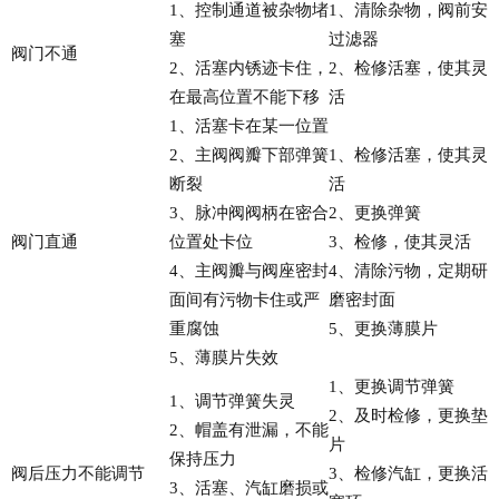
1、控制通道被杂物堵
1、清除杂物，阀前安
塞
过滤器
阀门不通
2、活塞内锈迹卡住，
2、检修活塞，使其灵
在最高位置不能下移
活
1、活塞卡在某一位置
2、主阀阀瓣下部弹簧
1、检修活塞，使其灵
断裂
活
3、脉冲阀阀柄在密合
2、更换弹簧
阀门直通
位置处卡位
3、检修，使其灵活
4、主阀瓣与阀座密封
4、清除污物，定期研
面间有污物卡住或严
磨密封面
重腐蚀
5、更换薄膜片
5、薄膜片失效
1、更换调节弹簧
1、调节弹簧失灵
2、及时检修，更换垫
2、帽盖有泄漏，不能
片
保持压力
阀后压力不能调节
3、检修汽缸，更换活
3、活塞、汽缸磨损或