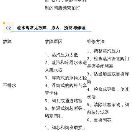
锯”状态，使脆性材料
制的阀瓣频繁拍打
疏水阀常见故障、原因、预防与修理
02
故障
故障原因
维修方法
1、调整蒸汽压力
1、蒸汽压力太低
2、检查蒸汽管道阀门
2、蒸汽和冷凝水未进
是否关闭堵塞
入疏水器
3、适当加量或更换浮
3、浮筒式的浮筒太轻
筒
不排水
4、浮筒式的阀杆与套
4、检修或更换，使其
管卡住
灵活
5、阀孔或通道堵塞
5、清除堵塞杂物，阀
6、恒温式阀芯断裂，
前装过滤器
堵塞阀孔
6、更换阀芯
1、阀芯和阀座磨损，