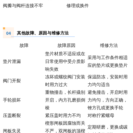
阀瓣与阀杆连接不牢
修理或换件
其他故障、原因与维修方法
04
故障
故障原因
维修方法
垫片材质不适应或在
采用与工作条件相适
垫片泄漏
日常使用中受介质影
应的垫片或更换垫片
响失效
冻坏或螺纹阀门安装
保温防冻，安装时用
阀门开裂
时用力过大
力均匀适当
重物撞击，长杆撬别
避免撞击，开启时用
手轮损坏
开启，内方孔磨损倒
力均匀，方向正确，
棱
锉方孔或更换手轮
压盖断裂
紧压盖时用力不均
对称拧紧螺母
楔形闸板因腐蚀而关
定期研磨，更换成碳
闸板失灵
不严，双闸板的顶楔