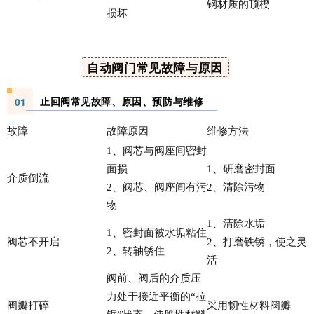
钢材质的顶楔
损坏
自动阀门常见故障与原因
止回阀常见故障、原因、预防与维修
01
故障
故障原因
维修方法
1、阀芯与阀座间密封
面损
1、研磨密封面
介质倒流
2、阀芯、阀座间有污
2、清除污物
物
1、清除水垢
1、密封面被水垢粘住
阀芯不开启
2、打磨铁锈，使之灵
2、转轴锈住
活
阀前、阀后的介质压
力处于接近平衡的“拉
阀瓣打碎
采用韧性材料阀瓣