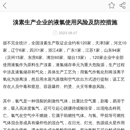
溴素生产企业的液氯使用风险及防控措施
2023-08-07
据不完全统计，全国溴素生产取证企业约有120家，天津3家，河北10
家，辽宁6家，四川1家，浙江4家，广东1家，江苏1家，山东94家
（滨州15家、东营6家、潍坊60家、烟台13家），120家企业中全部
使用液氯作为原料生产溴素，液氯储存单元为重大危险源，生产过程
中涉及液氯储存和气化；具体生产工艺为：用氯气作氧化剂将溴离子
氧化为游离溴，然后用水蒸汽蒸馏和空气吹出方式进行提制；该工艺
存在人员中毒和窒息、容器爆炸、灼烫、火灾等事故风险。
其中，氯气是一种强裂的刺激性气体，比重比空气重，剧毒，易溶于
水，吸入高浓度氯气，还可引起心跳骤停或喉痉挛，出现电击样死
亡。氯气在空气中不燃烧，它属于助燃性气体。与氢、甲烷等可燃性
气体混合形成具有爆炸性的混合气，在日光、灯光、热源或火星作用
下会发生爆炸。遇水能生成次氯酸和盐酸，而次氯酸又可分解成盐酸